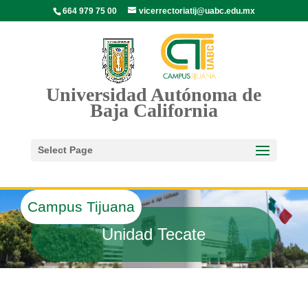
664 979 75 00
vicerrectoriatij@uabc.edu.mx
Universidad Autónoma de
Baja California
Select Page
Campus Tijuana
Unidad Tecate