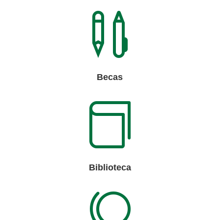

Becas

Biblioteca
