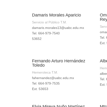
Damaris Morales Aparicio
Oma
Re
Servicio al Público T.M.
Serv
damaris.morales13@uabc.edu.mx
omar
Tel. 664-979-7540
Tel.
53652
Ext.
Fernando Arturo Hernández
Alb
Toledo
Heme
Hemeroteca T.M.
albe
fahernandez@uabc.edu.mx
Tel.
Tel. 664-979-7535
Ext.
Ext. 53653
Elvia Mireya Nuño Martínez
Mtr