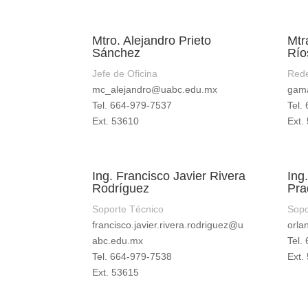
Mtro. Alejandro Prieto
Mtr
Sánchez
Río
Jefe de Oficina
Red
mc_alejandro@uabc.edu.mx
gam
Tel. 664-979-7537
Tel.
Ext. 53610
Ext.
Ing. Francisco Javier Rivera
Ing
Rodríguez
Pra
Soporte Técnico
Sopo
francisco.javier.rivera.rodriguez@u
orla
abc.edu.mx
Tel.
Tel. 664-979-7538
Ext.
Ext. 53615