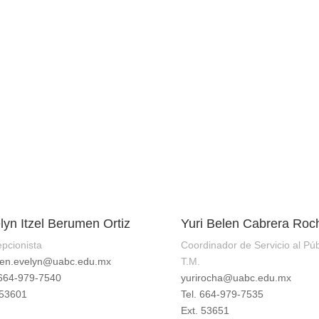
lyn Itzel Berumen Ortiz
Yuri Belen Cabrera Roc
pcionista
Coordinador de Servicio al Púb
en.evelyn@uabc.edu.mx
T.M.
 664-979-7540
yurirocha@uabc.edu.mx
 53601
Tel. 664-979-7535
Ext. 53651