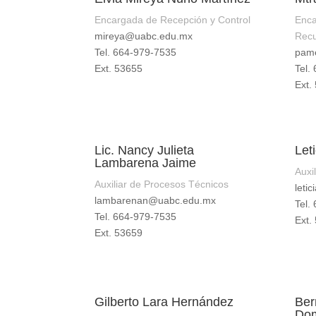
Encargada de Recepción y Control
Enca
mireya@uabc.edu.mx
Recu
Tel. 664-979-7535
pam
Ext. 53655
Tel.
Ext.
Lic. Nancy Julieta
Let
Lambarena Jaime
Auxi
Auxiliar de Procesos Técnicos
leti
lambarenan@uabc.edu.mx
Tel.
Tel. 664-979-7535
Ext.
Ext. 53659
Gilberto Lara Hernández
Ber
Do