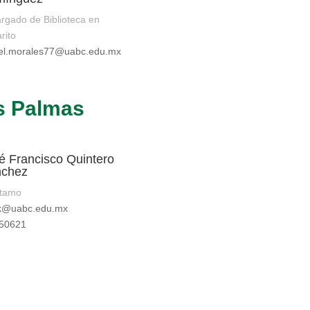
rgado de Biblioteca en
rito
el.morales77@uabc.edu.mx
as Palmas
é Francisco Quintero
chez
stamo
nk@uabc.edu.mx
 50621