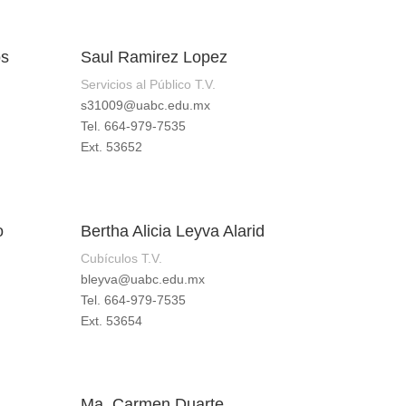
os
Saul Ramirez Lopez
Servicios al Público T.V.
s31009@uabc.edu.mx
Tel. 664-979-7535
Ext. 53652
o
Bertha Alicia Leyva Alarid
Cubículos T.V.
bleyva@uabc.edu.mx
Tel. 664-979-7535
Ext. 53654
Ma. Carmen Duarte