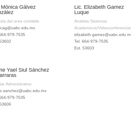
. Mónica Gálvez
Lic. Elizabeth Gamez
zález
Luque
ista del area contable
Analista Sistemas
icag@uabc.edu.mx
Academicos/Videoconferencia
 664-979-7535
elizabeth.gamez@uabc.edu.m
 53602
Tel. 664-979-7535
Ext. 53603
ne Yael Siul Sánchez
zarraras
iar Administrativo
ne.sanchez@uabc.edu.mx
 664-979-7535
 53606