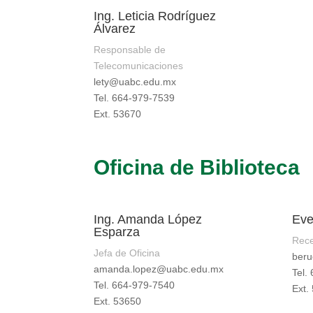
Ing. Leticia Rodríguez
Álvarez
Responsable de
Telecomunicaciones
lety@uabc.edu.mx
Tel. 664-979-7539
Ext. 53670
Oficina de Biblioteca
Ing. Amanda López
Eve
Esparza
Rece
Jefa de Oficina
beru
amanda.lopez@uabc.edu.mx
Tel.
Tel. 664-979-7540
Ext.
Ext. 53650