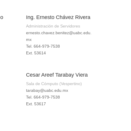
lo
Ing. Ernesto Chávez Rivera
Administración de Servidores
ernesto.chavez.benitez@uabc.edu.
mx
Tel. 664-979-7538
Ext. 53614
Cesar Areef Tarabay Viera
Sala de Cómputo (Vespertino)
tarabay@uabc.edu.mx
Tel. 664-979-7538
Ext. 53617