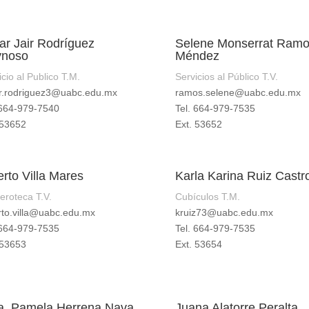
r Jair Rodríguez
Selene Monserrat Ram
ynoso
Méndez
icio al Publico T.M.
Servicios al Público T.V.
.rodriguez3@uabc.edu.mx
ramos.selene@uabc.edu.mx
 664-979-7540
Tel. 664-979-7535
 53652
Ext. 53652
erto Villa Mares
Karla Karina Ruiz Castr
roteca T.V.
Cubículos T.M.
rto.villa@uabc.edu.mx
kruiz73@uabc.edu.mx
 664-979-7535
Tel. 664-979-7535
 53653
Ext. 53654
a. Pamela Herrena Nava
Juana Alatorre Peralta