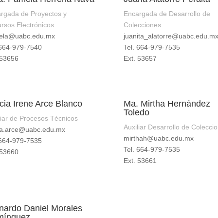
rgada de Proyectos y
Encargada de Desarrollo de
rsos Electrónicos
Colecciones
ela@uabc.edu.mx
juanita_alatorre@uabc.edu.m
 664-979-7540
Tel. 664-979-7535
 53656
Ext. 53657
icia Irene Arce Blanco
Ma. Mirtha Hernández
Toledo
liar de Procesos Técnicos
Auxiliar Desarrollo de Colecci
cia.arce@uabc.edu.mx
mirthah@uabc.edu.mx
 664-979-7535
Tel. 664-979-7535
 53660
Ext. 53661
nardo Daniel Morales
mínguez