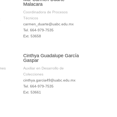
Malacara
Coordinadora de Procesos
Técnicos
x
carmen_duarte@uabc.edu.mx
Tel. 664-979-7535
Ext. 53658
Cinthya Guadalupe García
Gaspar
ones
Auxiliar en Desarrollo de
Colecciones
cinthya.garcia49@uabc.edu.mx
Tel. 664-979-7535
Ext. 53661