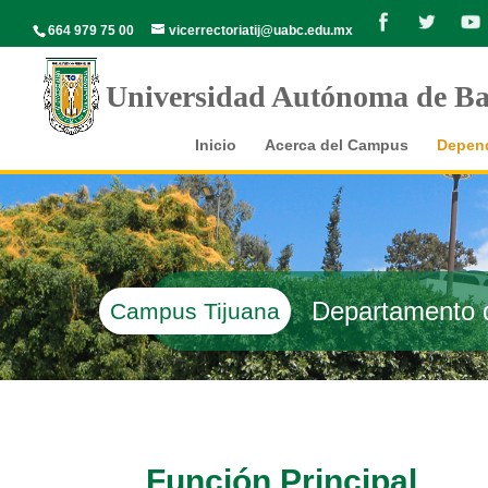
664 979 75 00
vicerrectoriatij@uabc.edu.mx
Universidad Autónoma de Baj
Inicio
Acerca del Campus
Depend
Departamento d
Campus Tijuana
Función Principal