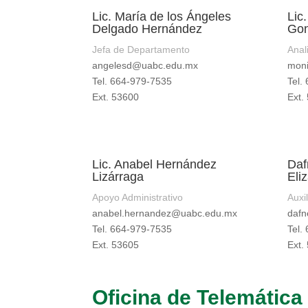
Lic. María de los Ángeles
Lic
Delgado Hernández
Gon
Jefa de Departamento
Anal
angelesd@uabc.edu.mx
mon
Tel. 664-979-7535
Tel.
Ext. 53600
Ext.
Lic. Anabel Hernández
Daf
Lizárraga
Eli
Apoyo Administrativo
Auxil
anabel.hernandez@uabc.edu.mx
daf
Tel. 664-979-7535
Tel.
Ext. 53605
Ext.
Oficina de Telemática