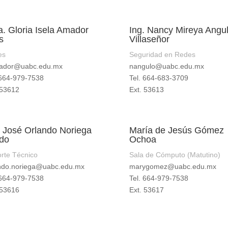
a. Gloria Isela Amador
Ing. Nancy Mireya Angu
s
Villaseñor
es
Seguridad en Redes
ador@uabc.edu.mx
nangulo@uabc.edu.mx
 664-979-7538
Tel. 664-683-3709
 53612
Ext. 53613
. José Orlando Noriega
María de Jesús Gómez
do
Ochoa
rte Técnico
Sala de Cómputo (Matutino)
ndo.noriega@uabc.edu.mx
marygomez@uabc.edu.mx
 664-979-7538
Tel. 664-979-7538
 53616
Ext. 53617