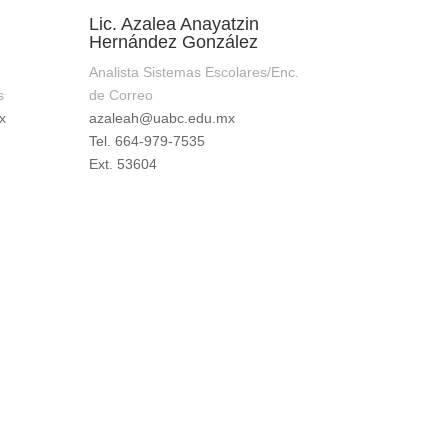
Lic. Azalea Anayatzin
Hernández González
Analista Sistemas Escolares/Enc.
s
de Correo
x
azaleah@uabc.edu.mx
Tel. 664-979-7535
Ext. 53604