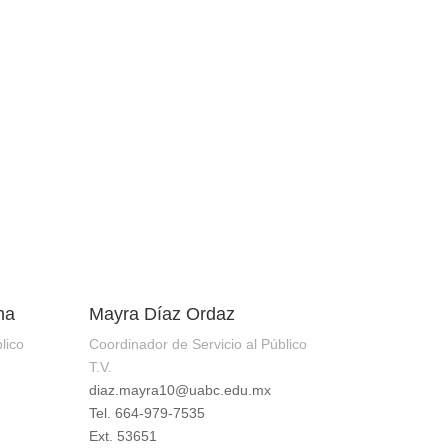
ha
Mayra Díaz Ordaz
lico
Coordinador de Servicio al Público
T.V.
diaz.mayra10@uabc.edu.mx
Tel. 664-979-7535
Ext. 53651