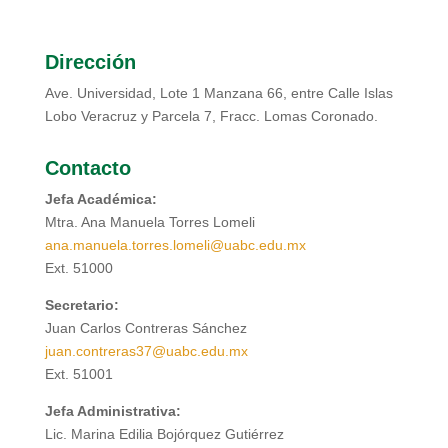
Dirección
Ave. Universidad, Lote 1 Manzana 66, entre Calle Islas
Lobo Veracruz y Parcela 7, Fracc. Lomas Coronado.
Contacto
Jefa Académica:
Mtra.
Ana Manuela Torres Lomeli
ana.manuela.torres.lomeli@uabc.edu.mx
Ext.
51000
Secretario:
Juan Carlos Contreras Sánchez
juan.contreras37@uabc.edu.mx
Ext.
51001
Jefa Administrativa
:
Lic. Marina Edilia Bojórquez Gutiérrez