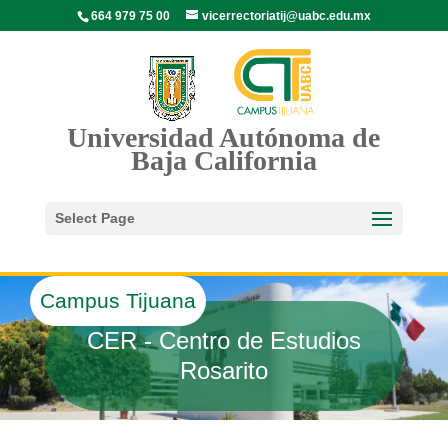
664 979 75 00
vicerrectoriatij@uabc.edu.mx
Universidad Autónoma de
Baja California
Select Page
Campus Tijuana
CER - Centro de Estudios
Rosarito