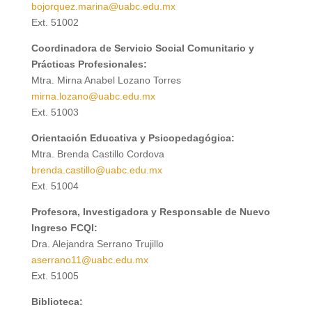
bojorquez.marina@uabc.edu.mx
Ext.
51002
Coordinadora de Servicio Social Comunitario y
Prácticas Profesionales
:
Mtra. Mirna Anabel Lozano Torres
mirna.lozano@uabc.edu.mx
Ext.
51003
Orientación Educativa y Psicopedagógica
:
Mtra. Brenda Castillo Cordova
brenda.castillo@uabc.edu.mx
Ext.
51004
Profesora, Investigadora y Responsable de Nuevo
Ingreso FCQI
:
Dra. Alejandra Serrano Trujillo
aserrano11@uabc.edu.mx
Ext.
51005
Biblioteca
: