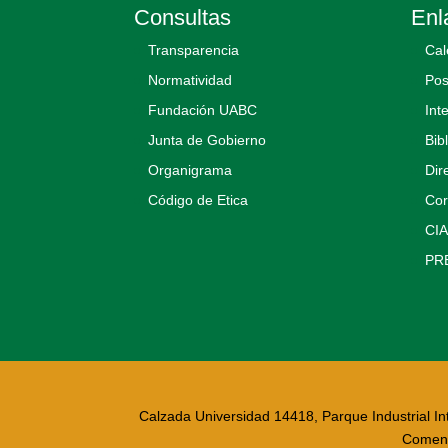
Consultas
Enl
Transparencia
Cal
Normatividad
Pos
Fundación UABC
Int
Junta de Gobierno
Bib
Organigrama
Dir
Código de Etica
Co
CI
PR
Calzada Universidad 14418, Parque Industrial Inte
Coment