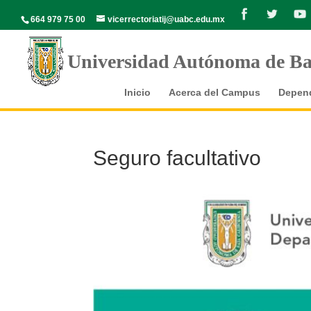
664 979 75 00
vicerrectoriatij@uabc.edu.mx
Universidad Autónoma de Baj
Inicio
Acerca del Campus
Depend
Seguro facultativo