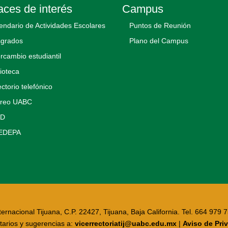
aces de interés
Campus
endario de Actividades Escolares
Puntos de Reunión
grados
Plano del Campus
ercambio estudiantil
lioteca
ectorio telefónico
rreo UABC
AD
EDEPA
rnacional Tijuana, C.P. 22427, Tijuana, Baja California. Tel. 664 979 
arios y sugerencias a:
vicerrectoriatij@uabc.edu.mx
|
Aviso de Pri